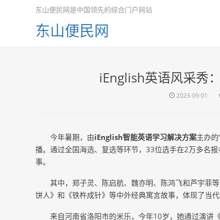
东山便民网是中国领先的综合门户网站
东山便民网
iEnglish英语风
2023-09-01
今年暑期，由
iEnglish智能英语学习解决方案
主办的
播。通过全国海选、复选等环节，33位选手在2万多名
事。
其中，郑子灵、陈启航、魏亦明、陈鸿飞和芦宇菲等
饼人》和《铁杵成针》等中外经典寓言故事，体现了当代
来自河南省洛阳市的米乐，今年10岁，她通过演讲