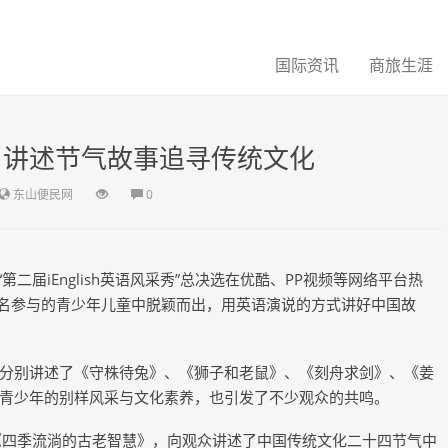
国际资讯
商旅生涯
采秀：讲述节气故事追寻传统文化
东山便民网
0
“第二届iEnglish英语风采秀”总决选在优酷、PP视频等网络平台热
报名参与的青少年儿童中脱颖而出，用英语演说的方式讲好中国故
分别讲述了《守株待兔》、《狮子和老鼠》、《刻舟求剑》、《姜
青少年的别样风采与文化素养，也引发了不少观众的共鸣。
《四季流淌的古老智慧》，向观众讲述了中国传统文化二十四节气中