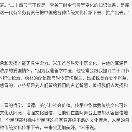
豪。“二十四节气不仅是一套关于时令气候等变化的知识体系，是属
这一代有义务有责任把中国的各种传统文化传承下去、推广出去。”
承和发扬才能更具生命力。米乐爸爸热爱中医文化，在他的耳濡目
浓厚的爱国情怀。“因为我爸爸学中医，他经常会跟我提到二十四节
医的辩证论治，药材的配伍都与时令密切相关，比如说暮春夏季将至，
感冒的，这些都是先人们留给我们的古老智慧，值得我们去发扬和
丰富的哲学、道德、美学和社会价值。传承中华优秀传统文化可以
文化认同感，增强文化自信，让他们在国际舞台上更加从容自信地
有一个民族能够像中华民族这样有着连绵不断的文化传承，人民的自
种传统文化传承下去，未来会更加美好。”米乐说。