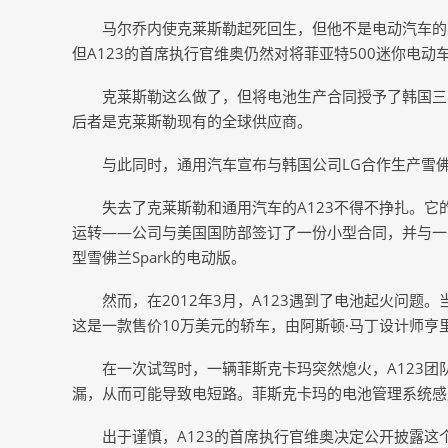
马尔乔内使克莱斯勒起死回生，但他不是电动汽车的
但A123的首席执行官维奥仍然对将菲亚特500迷你电
克莱斯勒这么做了，但将电池生产合同授予了韩国三星电子(Sams
后者是克莱斯勒现有的全球供应商。
与此同时，通用汽车宣布与韩国公司LG合作生产雪佛兰
失去了克莱斯勒和通用汽车的A123不得不挣扎。它
运转——公司与美国国防部签订了一份小型合同，并与一
型雪佛兰Spark的电动版。
然而，在2012年3月，A123遇到了电池起火问题。
这是一款售价10万美元的轿车，由阿斯顿·马丁设计师亨
在一次试驾时，一辆菲斯克卡玛突然熄火，A123
漏，从而可能导致电短路。菲斯克卡玛的电池管理系统感
出于谨慎，A123的首席执行官维奥决定公开披露