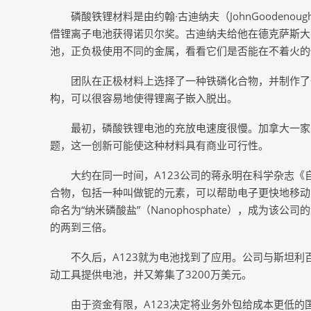
磷酸铁锂材料是由约翰·古迪纳夫（JohnGooden
借锂离子电池获得诺贝尔奖。古迪纳夫给他在德克萨斯大
池，正负极使用不同的金属，看看它们是否能在不着火的
团队在正极材料上选择了一种铁磷化合物，并制作了
构，可以很容易地使得锂离子嵌入脱出。
最初，磷酸铁锂电池的充放电速度很慢。加拿大一家
题，这一创新可能使这种材料具有商业可行性。
大约在同一时间，A123公司的蒋永明在科学杂志
合物，包括一种叫做铌的元素，可以帮助电子更快地移动
命名为“纳米磷酸盐”（Nanophosphate），成为
的两到三倍。
不久后，A123就为电池找到了应用。公司与斯坦利百得公司(
动工具提供电池，并又筹集了3200万美元。
由于资金有限，A123决定将业务外包给成本更低