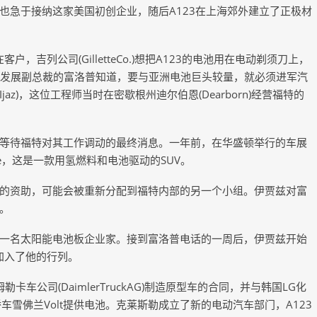
也急于接纳这家美国初创企业，随后A123在上海郊外建立了正极材
，吉列公司(GilletteCo.)想把A123的电池用在电动剃须刀上，
时任业务发展副总裁的富洛普知道，要与亚洲电池巨头较量，就必须进军汽
Ijaz)，这位工程师当时在密歇根州迪尔伯恩(Dearborn)经营福特的
等待福特对其工作调动的最终消息。一年前，在华盛顿举行的车展
e，这是一款用氢燃料和电池驱动的SUV。
的资助，可能会被重新分配到福特内部的另一个小组。伊贾兹对富
。
一名太阳能电池板企业家。接到富洛普电话的一周后，伊贾兹开始
加入了他的行列。
卡车公司(DaimlerTruckAG)制造原型车的合同，并与韩国LG化
力轿车雪佛兰Volt提供电池。克莱斯勒成立了新的电动汽车部门，A123