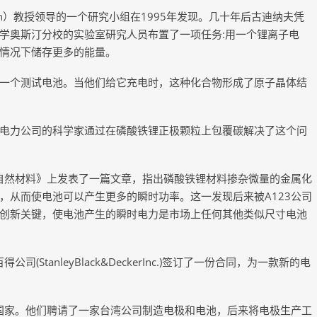
ough）教授领导的一个研究小组在1995年发现。几十年后古迪纳夫凭
学奥斯汀分校的实验室研究人员布置了一项任务:用一个锂离子电
情况下储存更多的能量。
一个测试电池。当他们给它充电时，这种化合物形成了原子晶体结
电力公司的科学家通过在磷酸铁锂正极颗粒上包覆碳解决了这个问
《自然材料》上发表了一篇文章，指出磷酸铁锂材料掺杂微量的金属化
，从而使电池可以产生更多的瞬时功率。这一发现后来被A123公司
该公司的创新关键，使电池产生的瞬时电力是市场上任何其他类似尺寸电池
StanleyBlack&DeckerInc.)签订了一份合同，为一款新的电
的国家。他们聘请了一家台湾公司制造电极和电池，后来将电极生产工