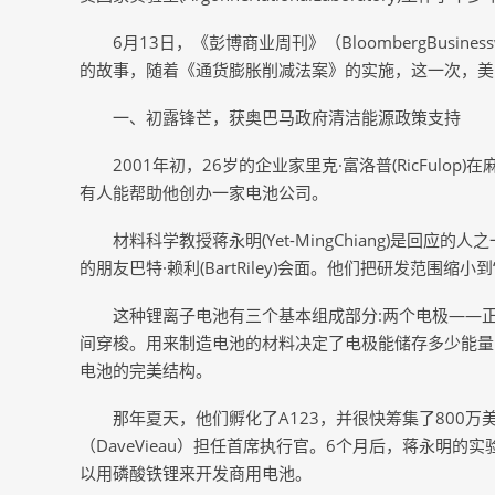
6月13日，《彭博商业周刊》（BloombergBusine
的故事，随着《通货膨胀削减法案》的实施，这一次，美
一、初露锋芒，获奥巴马政府清洁能源政策支持
2001年初，26岁的企业家里克·富洛普(RicFulop)在麻省理工
有人能帮助他创办一家电池公司。
材料科学教授蒋永明(Yet-MingChiang)是回应的人之
的朋友巴特·赖利(BartRiley)会面。他们把研发范围缩
这种锂离子电池有三个基本组成部分:两个电极——
间穿梭。用来制造电池的材料决定了电极能储存多少能量
电池的完美结构。
那年夏天，他们孵化了A123，并很快筹集了800
（DaveVieau）担任首席执行官。6个月后，蒋永明
以用磷酸铁锂来开发商用电池。