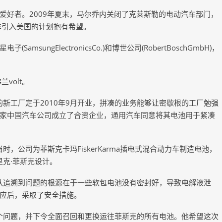
爱好者。2009年夏末，马尔乔内关闭了克莱斯勒的电动汽车部门，
动车引入美国的计划抱有希望。
ungElectronicsCo.)和博世公司(RobertBoschGmbH)，
volt。
的新工厂定于2010年9月开业，拼凑的业务能够让密歇根的工厂勉强
家中国汽车公司成立了合资企业，通用汽车同意将其电池用于紧凑
当时，公司为菲斯克卡玛FiskerKarma插电式混合动力车制造电池，
里克·菲斯克设计。
团队追溯到问题的根源在于一些软包电池没有密封好，导致电解液泄
应后，采取了安全措施。
这个问题，并下令全面召回和更换运往菲斯克的所有电池。他希望这次