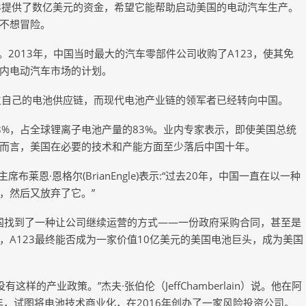
府向A123提供了数亿美元的资金，希望它能帮助启动美国的电动汽车生产。
不想冒险。
征。2013年，中国当时最大的汽车零部件公司收购了A123，使其免
内电动汽车市场的计划。
立自己的电池供应链，而现代电池产业链的领军者已经转向中国。
8%，占全球锂离子电池产量的83%。业内专家表示，即使美国总统
而言，美国在必要的技术和产能方面至少落后中国十年。
al主席布莱恩·恩格尔(BrianEngle)表示:“过去20年，中国一直在以一种
，然后又放弃了它。”
美国找到了一种让公司继续运营的方式——一份政府采购合同，甚至是
A123最终能否成为一家价值10亿美元的美国电池巨头，成为美国
样的产业政策。”杰夫·张伯伦（JeffChamberlain）说。他在阿
)工作了十多年，试图将电池技术商业化，在2016年创办了一家风险投资公司。