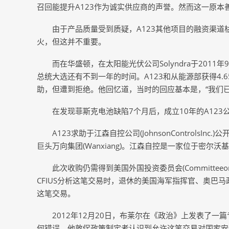
召回能提升A123作为诚实供应商的声誉。然而这一原本
由于产品质量受到质疑，A123其他项目的融资渠
火，但这并不重要。
而在华盛顿，在太阳能光伏公司Solyndra于201
总统大选还有不到一年的时间。A123和从能源部获得4
助，但遭到拒绝。他回忆道，当时的回应基本是，“我们
在发现菲斯克电池缺陷7个月后，成立10年的A123
A123求助于江森自控公司(JohnsonControl
巨头万向集团(Wanxiang)。江森自控是一家位于密尔
此次收购仍需得到美国外国投资委员会(CommitteeonForei
CFIUS分析这笔交易时，退休的美国海军指挥官、奥巴马政府前国
这笔交易。
2012年12月20日，布莱尔在《政治》上发表了
何错误。他敦促政策制定者认识到允许这笔交易对国家安