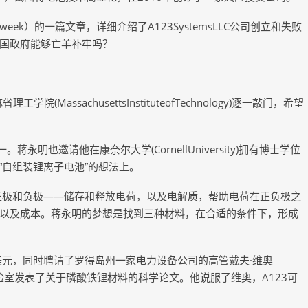
ssweek）的一篇文章，详细介绍了A123SystemsLLC公司创立和失败
国政府能够亡羊补牢吗？
学院(MassachusettsInstituteofTechnology)逐一敲门，希望
一。蒋永明也邀请他在康奈尔大学(CornellUniversity)拥有博士学位
小到“自组装锂离子电池”的想法上。
正极和负极——储存和释放电荷，以及电解质，帮助电荷在正负极之
以及成本。蒋永明的梦想是找到三种材料，在合适的条件下，形成
万美元，同时聘请了罗得岛州一家电力设备公司的高管戴夫·维奥
的实验室发表了关于磷酸铁锂材料的科学论文。他说服了维奥，A123可