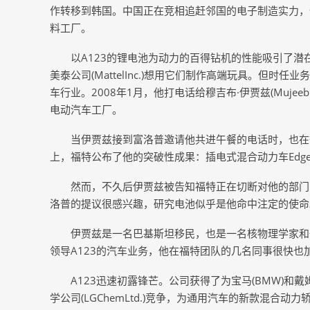
作转移到韩国。中国正在竞相追赶邻国的电子制造实力，
料工厂。
以A123的锂电池为动力的百得钻机的性能吸引了潜在客户
美泰公司(MattelInc.)想用它们制作高端玩具。但
车行业。2008年1月，他打电话给穆吉布·伊贾兹(Mujeeb
电动汽车工厂。
当伊贾兹接到富洛普邀请他共进午餐的电话时，也在
上，福特公布了他的突破性成果：插电式混合动力车Edg
然而，不久后伊贾兹被告知福特正在切断对他的部门
洛普的提议很感兴趣，研究电池似乎是他命中注定的使命
伊贾兹是一名巴基斯坦移民，也是一名核物理学家和
领导A123的汽车业务，他在福特团队的几名同事很快也
A123迅速初露锋芒。公司获得了为宝马(BMW)和戴姆勒
学公司(LGChemLtd.)竞争，为通用汽车的新款混合动