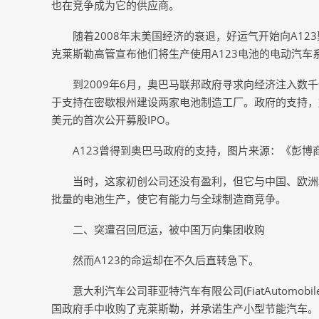
也在竞争成为它的供应商。
随着2008年末美国经济的衰退，好运气开始向A1
克莱斯勒高管宣布他们将生产使用A123电池的电动汽车
到2009年6月，奥巴马联邦政府寻求向经济注入数千
于支持在密歇根州建设两家电池制造工厂。政府的支持，加
美元的首次公开募股IPO。
A123曾得到奥巴马政府的支持，图片来源：《彭博
当时，这家初创公司还没有盈利，但它与中国、欧洲
批量的电池生产，使它有能力与全球制造商竞争。
二、突遭召回厄运，被中国万向集团收购
然而A123的命运却在不久后直转急下。
意大利汽车公司菲亚特汽车有限公司(FiatAutomobile
国政府手中收购了克莱斯勒，并承诺生产小型节能汽车。