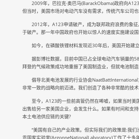
2009年，巴拉克·奥巴马(BarackObama)政
但当时，美国市场对电动汽车没有需求，传统汽车公司也
2012年，A123申请破产，成为联邦政府浪费的象
于破产。那一年中国政府也开始以惊人的速度实施建设国
如今，在磷酸铁锂材料发现近30年后，美国开始建
据彭博社数据，目前中国已占全球电动汽车销量的5
拜登的气候政策成功地重振了美国制造业，但就电池制造
倡导北美电池发展的行业协会NaatBattInternation
非常一致的战略向前迈进。我们创造了各种非常酷的技术
至今，A123的一些前高管仍然在唏嘘，如果当时
出售给另一家美国企业，会发生什么。如果有时间和支持，
本土电池供应链的关键?
“美国有自己的产业政策。但实际我们的政策是:我们没有这
贡国家实验室(ArgonneNationalLaboratory