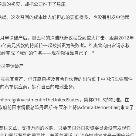
善意的初衷，却把公司推下了悬崖。
道枯竭。这次召回的成本比人们担心的要低得多，也没有引发电池起
1年9月申请破产后，奥巴马的清洁能源议程受到重大打击。距离2012年
.65亿美元贷款的特斯拉一起被指责为失败者。维奥曾向白宫请求救
已经完成了我们的任务——现在你得靠自己了。”
公司申请破产。
sInc.)公开竞标其资产，但江森自控及其合作伙伴的出价低于中国汽车零部件
沃基的汽车供应商，拥有自己的电池业务。
gnInvestmentinTheUnitedStates，简称CFIUS)的批准。在
家情报总监丹尼斯·布莱尔上将(AdmiralDennisBlair)审查了
一篇专栏文章，支持万向的收购，只要美国外国投资委员会没有发现任
全和国际贸易的重要性。布莱尔写道:“有许多敏感技术是美国应该保