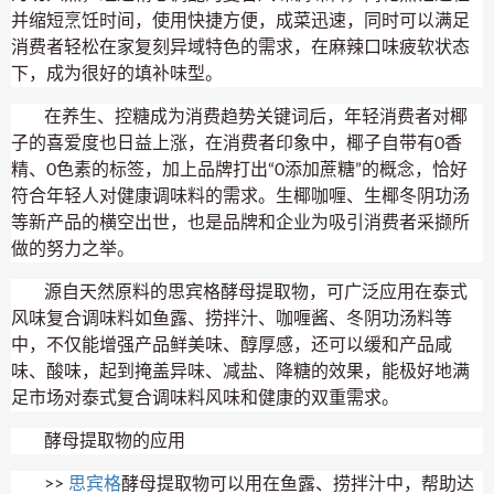
并缩短烹饪时间，使用快捷方便，成菜迅速，同时可以满足
消费者轻松在家复刻异域特色的需求，在麻辣口味疲软状态
下，成为很好的填补味型。
在养生、控糖成为消费趋势关键词后，年轻消费者对椰
子的喜爱度也日益上涨，在消费者印象中，椰子自带有0香
精、0色素的标签，加上品牌打出“0添加蔗糖”的概念，恰好
符合年轻人对健康调味料的需求。生椰咖喱、生椰冬阴功汤
等新产品的横空出世，也是品牌和企业为吸引消费者采撷所
做的努力之举。
源自天然原料的思宾格酵母提取物，可广泛应用在泰式
风味复合调味料如鱼露、捞拌汁、咖喱酱、冬阴功汤料等
中，不仅能增强产品鲜美味、醇厚感，还可以缓和产品咸
味、酸味，起到掩盖异味、减盐、降糖的效果，能极好地满
足市场对泰式复合调味料风味和健康的双重需求。
酵母提取物的应用
>>
思宾格
酵母提取物可以用在鱼露、捞拌汁中，帮助达