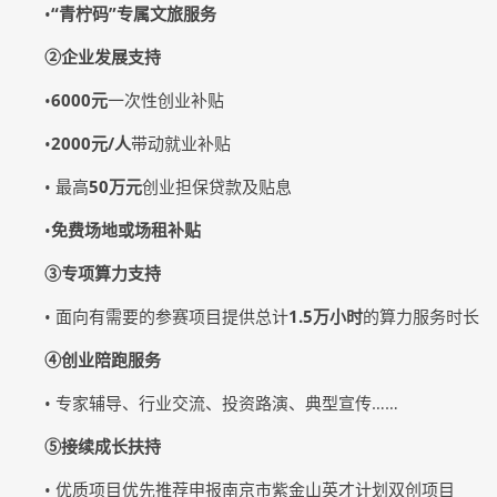
•
“青柠码”专属文旅服务
②企业发展支持
•
6000元
一次性创业补贴
•
2000元/人
带动就业补贴
• 最高
50万元
创业担保贷款及贴息
•
免费场地或场租补贴
③专项算力支持
• 面向有需要的参赛项目提供总计
1.5万小时
的算力服务时长
④创业陪跑服务
• 专家辅导、行业交流、投资路演、典型宣传……
⑤接续成长扶持
• 优质项目优先推荐申报南京市紫金山英才计划双创项目