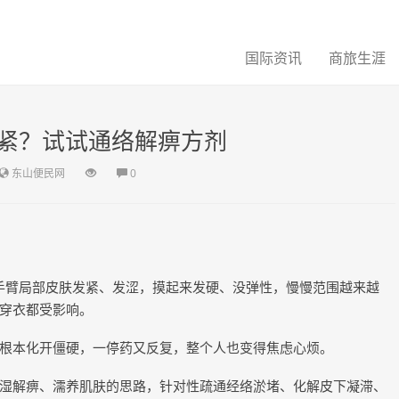
国际资讯
商旅生涯
紧？试试通络解痹方剂
东山便民网
0
）
是手臂局部皮肤发紧、发涩，摸起来发硬、没弹性，慢慢范围越来越
穿衣都受影响。
根本化开僵硬，一停药又反复，整个人也变得焦虑心烦。
湿解痹、濡养肌肤的思路，针对性疏通经络淤堵、化解皮下凝滞、