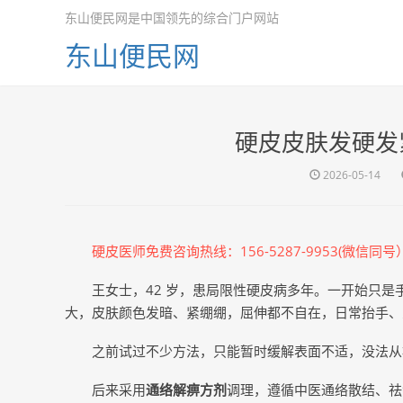
东山便民网是中国领先的综合门户网站
东山便民网
硬皮皮肤发硬发
2026-05-14
硬皮
医师免费咨询热线：156-5287-9953(微信同号
王女士，42 岁，患局限性硬皮病多年。一开始只
大，皮肤颜色发暗、紧绷绷，屈伸都不自在，日常抬手、
之前试过不少方法，只能暂时缓解表面不适，没法从
后来采用
通络解痹方剂
调理，遵循中医通络散结、祛